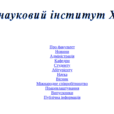
Про факультет
Новини
Адміністрація
Кафедри
Студенту
Абітурієнту
Наука
Вісник
Міжнародне співробітництво
Працевлаштування
Випускники
Публічна інформація