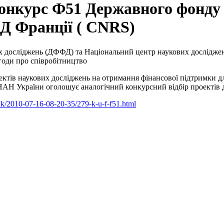
онкурс Ф51 Державного фонду
Д Франції ( CNRS)
осліджень (ДФФД) та Національний центр наукових досліджень Фр
годи про співробітництво
ектів наукових досліджень на отримання фінансової підтримки 
НАН України оголошує аналогічний конкурсний відбір проектів д
uk/2010-07-16-08-20-35/279-k-u-f-f51.html