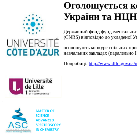
Оголошується к
України та НЦН
Державний фонд фундаментальних д
(CNRS) відповідно до укладеної У
оголошують конкурс спільних про
навчальних закладах (паралельно 
Подробиці:
http://www.dffd.gov.ua/