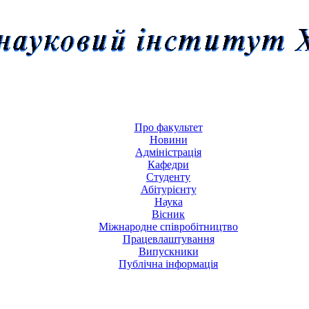
Про факультет
Новини
Адміністрація
Кафедри
Студенту
Абітурієнту
Наука
Вісник
Міжнародне співробітництво
Працевлаштування
Випускники
Публічна інформація