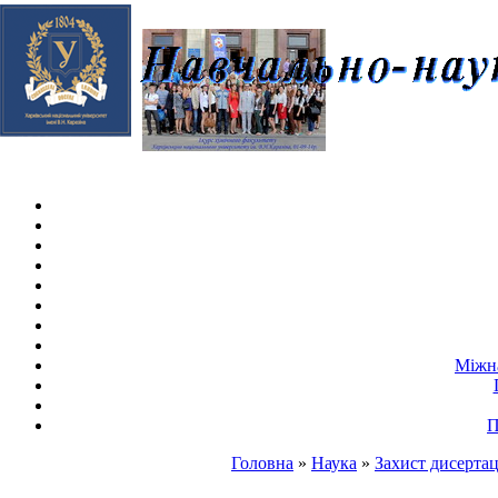
Skip navigation
.
Міжна
П
Головна
»
Наука
»
Захист дисертац