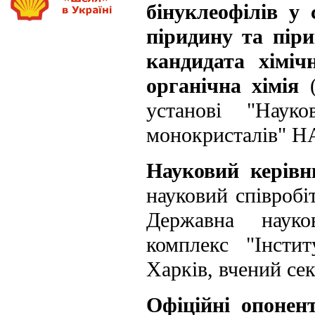
бінуклеофілів у 
піридину та пір
кандидата хімі
органічна хімія
(
установі "Науко
монокристалів" Н
Науковий керів
науковий співроб
Державна науков
комплекс "Інсти
Харків, вчений сек
Офіційні опонен