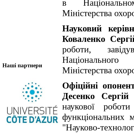
в Національно
Міністерства охоро
Науковий керів
Коваленко Серг
роботи, завід
Національного
Наші партнери
Міністерства охор
Офіційні опонен
Десенко Сергій
наукової роботи 
функціональних м
"Науково-тех