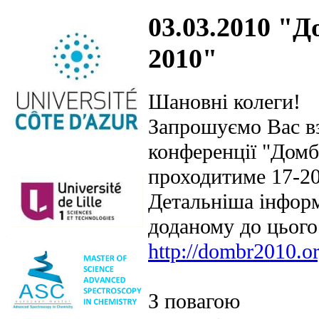
03.03.2010 "Д
2010"
Шановні колеги!
Запрошуємо Вас вз
конференції "Домб
проходитиме 17-20
Детальніша інформ
доданому до цього 
http://dombr2010.o
З повагою