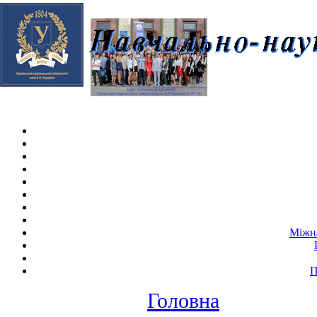
Skip navigation
.
Міжна
П
Головна