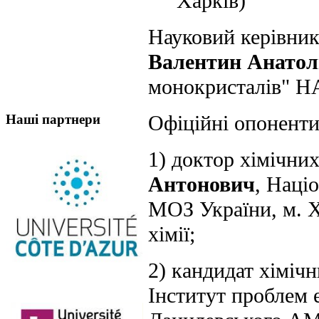
Харків)
Науковий керівник 
Валентин Анатол
монокристалів" НА
Офіційні опоненти
Наші партнери
1) доктор хімічни
Антонович
, Наці
МОЗ України, м. Х
хімії;
2) кандидат хіміч
Інститут проблем е