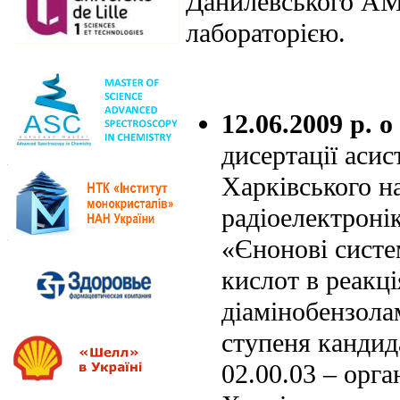
Данилевського АМН
лабораторією.
12.06.2009 р. о
дисертації аси
Харківського н
радіоелектроні
«Єнонові систе
кислот в реакці
діамінобензола
ступеня кандид
02.00.03 – орга