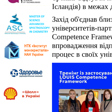
Ісландія) в межа
Захід об'єднав бли
університетів-пар
Competence Frame
впровадження відп
процес в своїх уні