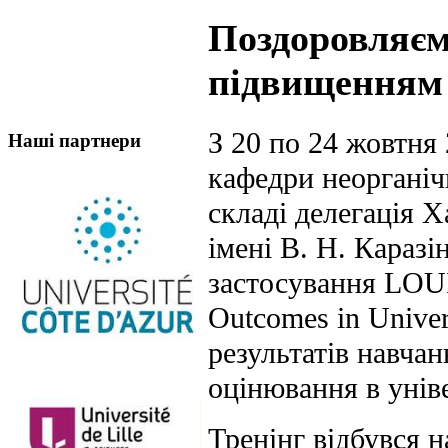
Поздоровляє
підвищенням 
З 20 по 24 жовтн
Наші партнери
кафедри неорганічн
складі делегація Х
імені В. Н. Каразін
застосування LOU
Outcomes in Univer
результатів навчан
оцінювання в унів
Тренінг відбувся на