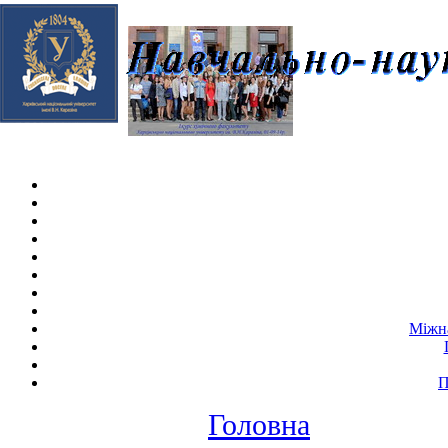
Skip navigation
.
Міжна
П
Головна