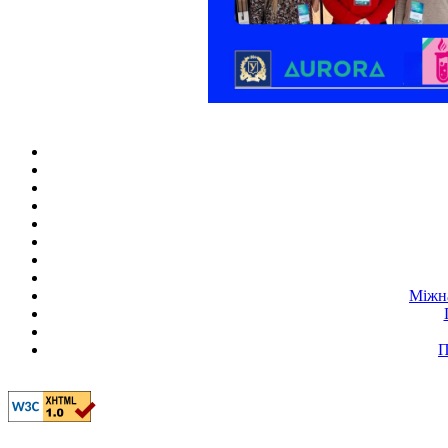
Міжна
П