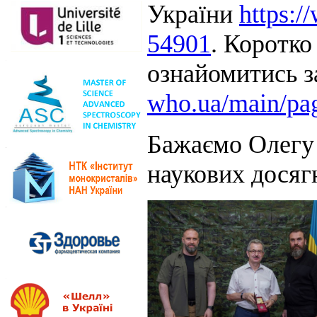
України
https:/
54901
. Коротко
ознайомитись 
who.ua/main/pa
Бажаємо Олегу 
наукових досяг