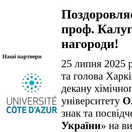
Поздоровляє
проф. Калуг
нагороди!
Наші партнери
25 липня 2025 р
та голова Харк
декану хімічно
університету
О
знак та посвідч
України
» на в