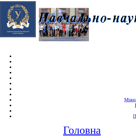
Skip navigation
.
Міжна
П
Головна