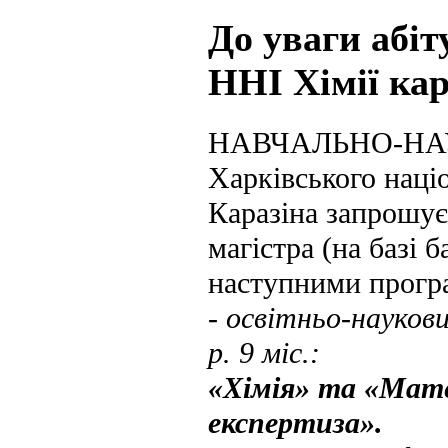
До уваги абіт
ННІ Хімії кар
НАВЧАЛЬНО-НАУ
Харківського наці
Каразіна запрошує
магістра (на базі б
наступними прогр
- освітньо-науков
р. 9 міс.:
«Хімія» та «Мате
експертиза».