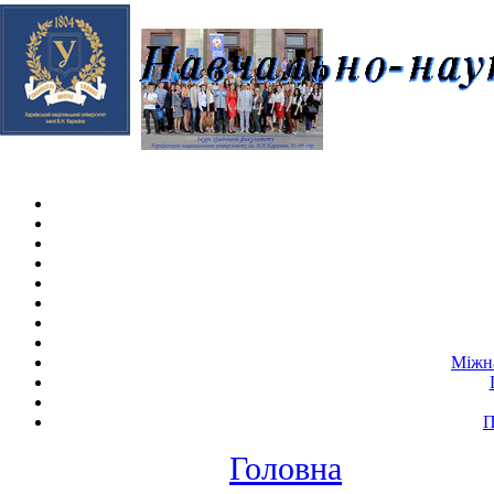
Skip navigation
.
Міжна
П
Головна