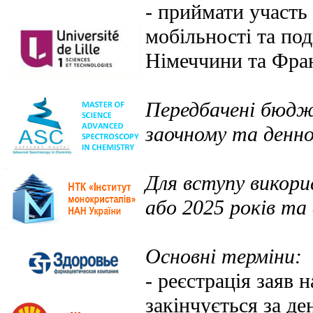
- приймати участь
мобільності та под
Німеччини та Фран
Передбачені бюдж
заочному та денно
Для вступу викор
або 2025 років та
Основні терміни:
- реєстрація заяв 
закінчується за де