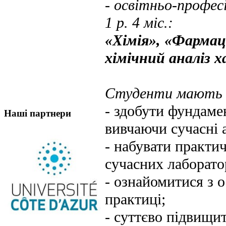
- освітньо-профес
1 р. 4 міс.:
«Хімія», «Фармац
хімічний аналіз х
Студенти мають 
- здобути фундаме
Наші партнери
вивчаючи сучасні а
- набувати практи
сучасних лаборато
- ознайомитися з 
практиці;
- суттєво підвищи