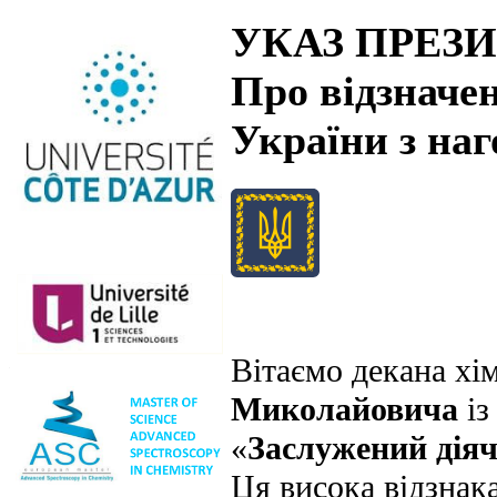
УКАЗ ПРЕЗИ
Про відзначе
України з на
Вітаємо декана хі
Миколайовича
із
«
Заслужений діяч
Ця висока відзнака