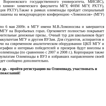
а, Воронежского государственного университета, МИСИС),
ая химия» химического факультета МГУ, ФНМ МГУ, РХТУ),
кция РХТУ).Также в рамках олимпиады пройдет специальный
риглашены на международную конференцию «Ломоносов» (МГУ)
 по 6 мая 2009г. в МГУ имени М.В.Ломоносова и завершится
МГУ на Воробьевых горах. Оргкомитет полностью покрывает
ачительные денежные призы.. Очный тур для школьников будет
факультетам МГУ и другим ВУЗам. Для студентов, аспирантов и
дачи на современном аналитическом оборудовании ЦКП МГУ и
графии и интервью победителей и призеров будут внесены в
импиады (по сравнению с 2007 и 2008 г.). Корпорация также
зультатам Олимпиады в ВУЗ и избравших направлением своей
удет сообщено дополнительно.
др. - пройти регистрацию на Олимпиаду, участвовать и
 пожеланий!