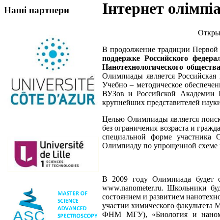
Інтернет олімпі
Наші партнери
Откры
В продолжение традиции Первой
поддержке Российского федера
Нанотехнологического обществ
Олимпиады является Российская
Учебно – методическое обеспече
ВУЗов и Российской Академии 
крупнейших представителей науки
Целью Олимпиады является поиск
без ограничения возраста и гражд
специальной форме участника О
Олимпиаду по упрощенной схеме 
В 2009 году Олимпиада будет с
www.nanometer.ru. Школьники бу
состоянием и развитием нанотехн
участии химического факультета
ФНМ МГУ), «Биология и наноме