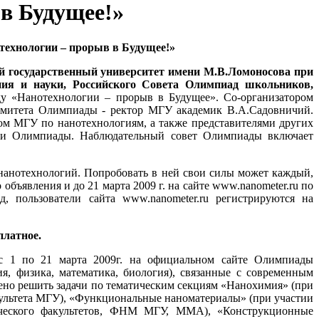
 в Будущее!»
технологии – прорыв в Будущее!»
 государственный университет имени М.В.Ломоносова при
ания и науки, Российского Совета Олимпиад школьников,
у «Нанотехнологии – прорыв в Будущее». Со-организатором
омитета Олимпиады - ректор МГУ академик В.А.Садовничий.
ом МГУ по нанотехнологиям, а также представителями других
ри Олимпиады. Наблюдательный совет Олимпиады включает
нанотехнологий. Попробовать в ней свои силы может каждый,
объявления и до 21 марта 2009 г. на сайте www.nanometer.ru по
 пользователи сайта www.nanometer.ru регистрируются на
платное.
 с 1 по 21 марта 2009г. на официальном сайте Олимпиады
я, физика, математика, биология), связанные с современным
ено решить задачи по тематическим секциям «Нанохимия» (при
ультета МГУ), «Функциональные наноматериалы» (при участии
ического факультетов, ФНМ МГУ, ММА), «Конструкционные