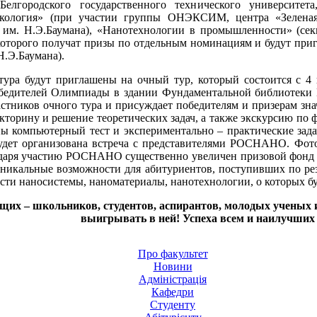
елгородского государственного технического университет
 экология» (при участии группы ОНЭКСИМ, центра «Зелен
им. Н.Э.Баумана), «Нанотехнологии в промышленности» (се
 которого получат призы по отдельным номинациям и будут п
.Э.Баумана).
тура будут приглашены на очный тур, который состоится с 4
бедителей Олимпиады в здании Фундаментальной библиотеки 
стников очного тура и присуждает победителям и призерам зн
кторину и решение теоретических задач, а также экскурсию по 
ы компьютерный тест и экспериментально – практические за
удет организована встреча с представителями РОСНАНО. Фото
даря участию РОСНАНО существенно увеличен призовой фонд ол
никальные возможности для абитуриентов, поступивших по ре
ости наносистемы, наноматериалы, нанотехнологии, о которых б
х – школьников, студентов, аспирантов, молодых ученых и 
выигрывать в ней! Успеха всем и наилучших
Про факультет
Новини
Адміністрація
Кафедри
Студенту