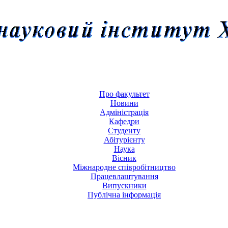
Про факультет
Новини
Адміністрація
Кафедри
Студенту
Абітурієнту
Наука
Вісник
Міжнародне співробітництво
Працевлаштування
Випускники
Публічна інформація