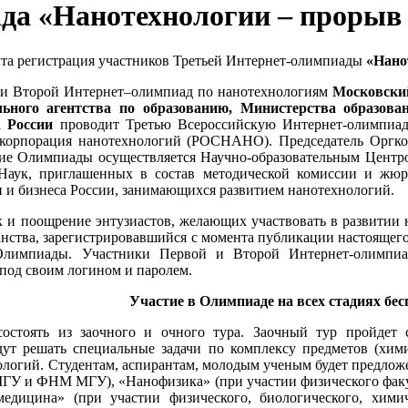
ада «Нанотехнологии – прорыв
та регистрация участников Третьей Интернет-олимпиады
«Нано
 и Второй Интернет–олимпиад по нанотехнологиям
Московский
льного агентства по образованию, Министерства образов
а России
проводит Третью Всероссийскую Интернет-олимпиад
 корпорация нанотехнологий (РОСНАНО). Председатель Оргк
ние Олимпиады осуществляется Научно-образовательным Центр
Наук, приглашенных в состав методической комиссии и жю
 и бизнеса России, занимающихся развитием нанотехнологий.
 и поощрение энтузиастов, желающих участвовать в развитии 
анства, зарегистрировавшийся с момента публикации настоящего 
лимпиады. Участники Первой и Второй Интернет-олимпиад,
под своим логином и паролем.
Участие в Олимпиаде на всех стадиях бес
остоять из заочного и очного тура. Заочный тур пройдет
дут решать специальные задачи по комплексу предметов (хими
ологий. Студентам, аспирантам, молодым ученым будет предлож
 МГУ и ФНМ МГУ), «Нанофизика» (при участии физического фак
дицина» (при участии физического, биологического, хим