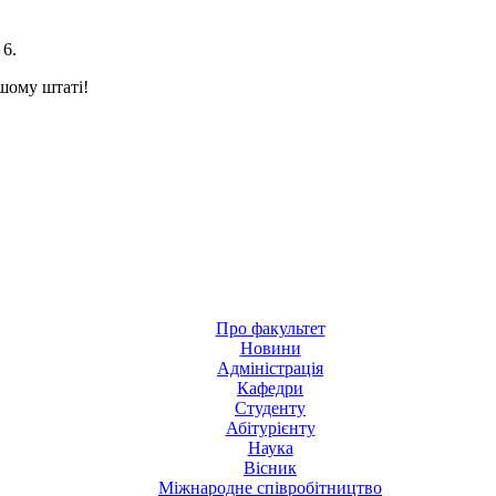
 6.
ашому штаті!
Про факультет
Новини
Адміністрація
Кафедри
Студенту
Абітурієнту
Наука
Вісник
Міжнародне співробітництво