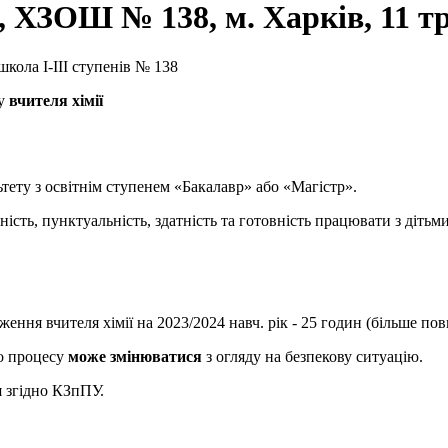
, ХЗОШ № 138, м. Харків, 11 тр
школа І-ІІІ ступенів № 138
ту
вчителя хімії
тету з освітнім ступенем «Бакалавр» або «Магістр».
ність, пунктуальність, здатність та готовність працювати з дітьми
ння вчителя хімії на 2023/2024 навч. рік - 25 годин (більше повн
го процесу
може змінюватися
з огляду на безпекову ситуацію.
 згідно КЗпПУ.