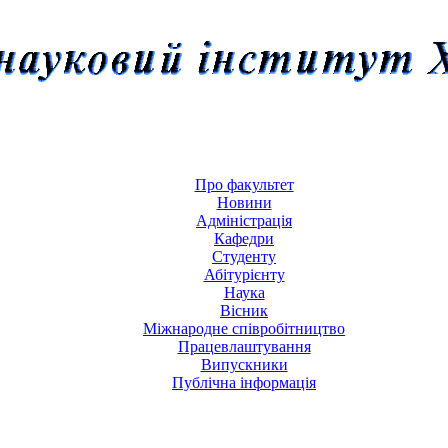
Про факультет
Новини
Адміністрація
Кафедри
Студенту
Абітурієнту
Наука
Вісник
Міжнародне співробітництво
Працевлаштування
Випускники
Публічна інформація