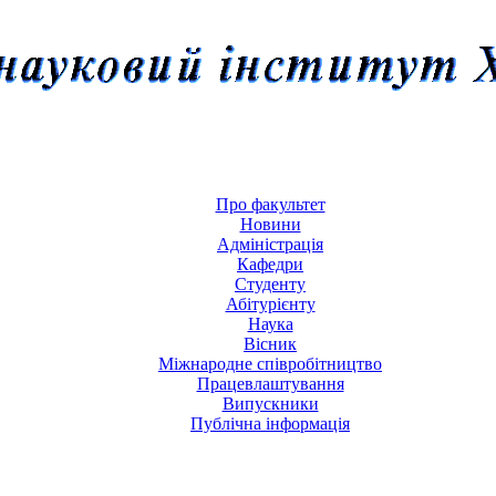
Про факультет
Новини
Адміністрація
Кафедри
Студенту
Абітурієнту
Наука
Вісник
Міжнародне співробітництво
Працевлаштування
Випускники
Публічна інформація