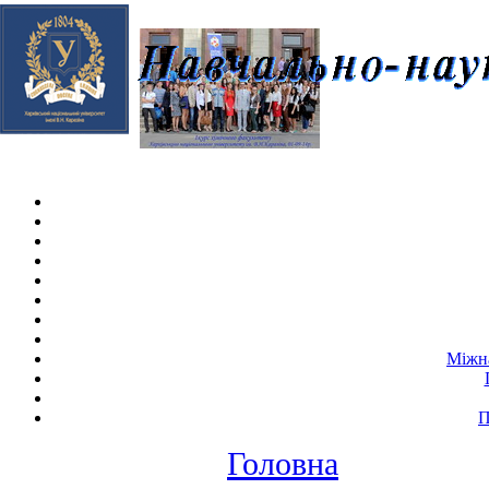
Skip navigation
.
Міжна
П
Головна