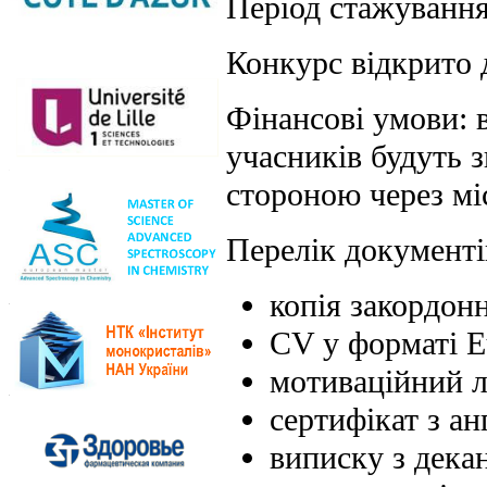
Період стажування
Конкурс відкрито 
Фінансові умови: 
учасників будуть
стороною через мі
Перелік документів
копія закордон
CV у форматі E
мотиваційний л
сертифікат з а
виписку з декан