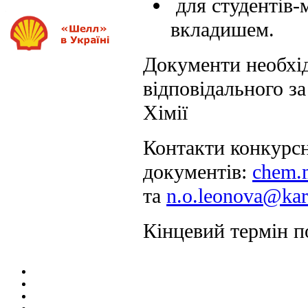
для студентів-м
вкладишем.
Документи необхід
відповідального з
Хімії
Контакти конкурсн
документів:
chem.
та
n
.
o
.
leonova
@
kar
Кінцевий термін п