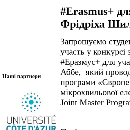
#Erasmus+ для
Фрідріха Шил
Запрошуємо студен
участь у конкурсі
#Еразмус+ для учас
Аббе, який провод
Наші партнери
програми «Європей
мікрохвильової ел
Joint Master Prog