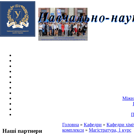
Skip navigation
.
Міжна
П
Головна
»
Кафедри
»
Кафедри хімі
комплекси
»
Магістратура, 1 курс
Наші партнери