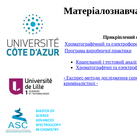
Матеріалознавча
Прикріплений 
Хроматографічний та електрофоре
Програма виробничої практики
Крапельний і тестовий аналі
Хроматографічні та електроф
‹ Експрес-методи дослідження сир
криміналістиці ›